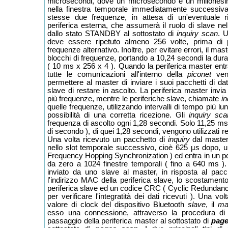
microsecondi, dove un microsecondo è un milionesi
nella finestra temporale immediatamente successiva,
stesse due frequenze, in attesa di un'eventuale 
periferica esterna, che assumerà il ruolo di slave nel
dallo stato STANDBY al sottostato di
inquiry scan
. 
deve essere ripetuto almeno 256 volte, prima di 
frequenze alternativo. Inoltre, per evitare errori, il ma
blocchi di frequenze, portando a 10,24 secondi la dura
( 10 ms x 256 x 4 ). Quando la periferica master entr
tutte le comunicazioni all'interno della
piconet
ven
permettere al master di inviare i suoi pacchetti di da
slave di restare in ascolto. La periferica master invia 
più frequenze, mentre le periferiche slave, chiamate
in
quelle frequenze, utilizzando intervalli di tempo più l
possibilità di una corretta ricezione. Gli
inquiry sca
frequenza di ascolto ogni 1,28 secondi. Solo 11,25 ms 
di secondo ), di quei 1,28 secondi, vengono utilizzati 
Una volta ricevuto un pacchetto di
inquiry
dal master,
nello slot temporale successivo, cioè 625 µs dopo, u
Frequency Hopping Synchronization ) ed entra in un p
da zero a 1024 finestre temporali ( fino a 640 ms ).
inviato da uno slave al master, in risposta al pac
l'indirizzo MAC della periferica slave, lo scostamento
periferica slave ed un codice CRC ( Cyclic Redundan
per verificare l'integratità dei dati ricevuti ). Una volt
valore di clock del dispositivo Bluetooth
slave
, il
ma
esso una connessione, attraverso la procedura d
passaggio della periferica master al sottostato di
pag