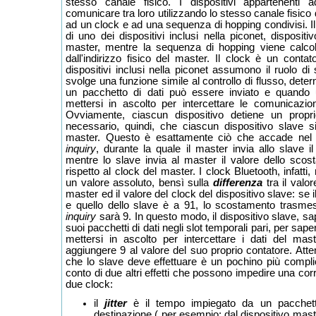
stesso canale fisico. I dispositivi appartenenti
comunicare tra loro utilizzando lo stesso canale fisico
ad un clock e ad una sequenza di hopping condivisi. Il
di uno dei dispositivi inclusi nella piconet, disposit
master, mentre la sequenza di hopping viene calcol
dall'indirizzo fisico del master. Il clock è un contator
dispositivi inclusi nella piconet assumono il ruolo di
svolge una funzione simile al controllo di flusso, det
un pacchetto di dati può essere inviato e quando 
mettersi in ascolto per intercettare le comunicazion
Ovviamente, ciascun dispositivo detiene un propr
necessario, quindi, che ciascun dispositivo slave si
master. Questo è esattamente ciò che accade nel 
inquiry
, durante la quale il master invia allo slave il
mentre lo slave invia al master il valore dello scos
rispetto al clock del master. I clock Bluetooth, infatti
un valore assoluto, bensì sulla
differenza
tra il valor
master ed il valore del clock del dispositivo slave: se 
e quello dello slave è a 91, lo scostamento trasmes
inquiry
sarà 9. In questo modo, il dispositivo slave, sa
suoi pacchetti di dati negli slot temporali pari, per sa
mettersi in ascolto per intercettare i dati del ma
aggiungere 9 al valore del suo proprio contatore. Attenz
che lo slave deve effettuare è un pochino più compli
conto di due altri effetti che possono impedire una corr
due clock:
il
jitter
è il tempo impiegato da un pacchetto
destinazione ( per esempio: dal dispositivo maste