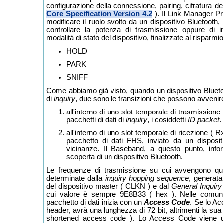
configurazione della connessione, pairing, cifratura dei
Core Specification Version 4.2
). Il Link Manager Pr
modificare il ruolo svolto da un dispositivo Bluetooth
controllare la potenza di trasmissione oppure di i
modalità di stato del dispositivo, finalizzate al risparmi
HOLD
PARK
SNIFF
Come abbiamo già visto, quando un dispositivo Bluetoo
di
inquiry
, due sono le transizioni che possono avvenir
all'interno di uno slot temporale di trasmissione ( 
pacchetti di dati di
inquiry
, i cosiddetti
ID packet
.
all'interno di uno slot temporale di ricezione ( Rx
pacchetto di dati FHS, inviato da un disposit
vicinanze. Il Baseband, a questo punto, info
scoperta di un dispositivo Bluetooth.
Le frequenze di trasmissione su cui avvengono qu
determinate dalla
inquiry hopping sequence
, generata
del dispositivo master ( CLKN ) e dal
General Inquir
cui valore è sempre 9E8B33 ( hex ). Nelle comunic
pacchetto di dati inizia con un
Access Code
. Se lo A
header, avrà una lunghezza di 72 bit, altrimenti la sua
shortened access code ). Lo Access Code viene 