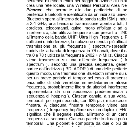
periferica bluetooth entra nel raggio di azione di un'alt
crea una rete locale, una Wireless Personal Area 
Piconet
, che permette alle due periferiche di sc
periferica Bluetooth è identificata da un indirizzo un
Bluetooth opera all'interno della banda radio ISM ( Indus
a 2.4 GHz, una banda di trasmissione aperta a tutti, f
cordless, telecomandi, quindi molto affollata e ad al
interferenza, che utilizza frequenze comprese tra i 
all'interno della banda UHF: Ultra High Frequency ). Per
collisioni o interferenze, la soluzione ritenuta più affida
trasmissione su più frequenze ( spectrum-spreadin
suddivide la banda di frequenza in 79 canali, dove il 
tra 0 e 78 ) utilizza la frequenza 2402 +
n
MHz. Ciascun 
viene trasmesso su una differente frequenza ( f
spectrum ), secondo una precisa sequenza, gener
partire dall'indirizzo ( BD_ADDR ) di una delle periferic
questo modo, una trasmissione Bluetooth rimane su 
per un breve periodo di tempo: nel caso di presenza d
pacchetto di dati verrebbe immediatamente ritras
frequenza, probabilmente libera da ulteriori interfere
rappresentato da una sequenza predeterminata di
sequenza di hopping ). Ciascun canale, a sua volta, 
temporali, per ogni secondo, con 625 µs ( microsecon
finestra. A ciascuna finestra temporale viene as
frequenza ( frequency-hop/time-division-duplex ( F
significa che il segnale radio, all'interno di un ca
frequenza al secondo. Ciascun pacchetto di dati può ut
temporali. Una piconet è composta da due o più dis