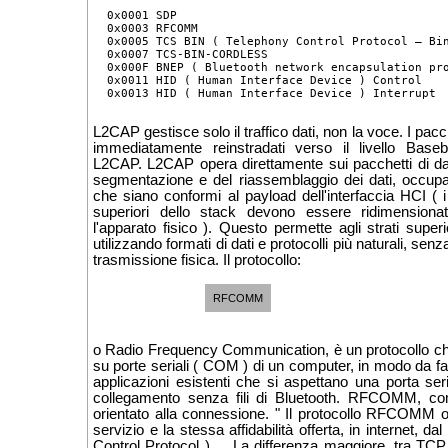
  0x0001 SDP

  0x0003 RFCOMM

  0x0005 TCS BIN ( Telephony Control Protocol – Bin
  0x0007 TCS-BIN-CORDLESS

  0x000F BNEP ( Bluetooth network encapsulation pro
  0x0011 HID ( Human Interface Device ) Control

L2CAP gestisce solo il traffico dati, non la voce. I pacc
immediatamente reinstradati verso il livello Bas
L2CAP. L2CAP opera direttamente sui pacchetti di dat
segmentazione e del riassemblaggio dei dati, occupa
che siano conformi al payload dell'interfaccia HCI ( i p
superiori dello stack devono essere ridimensionat
l'apparato fisico ). Questo permette agli strati super
utilizzando formati di dati e protocolli più naturali, sen
trasmissione fisica. Il protocollo:
RFCOMM
o Radio Frequency Communication, è un protocollo c
su porte seriali ( COM ) di un computer, in modo da fac
applicazioni esistenti che si aspettano una porta se
collegamento senza fili di Bluetooth. RFCOMM, co
orientato alla connessione. " Il protocollo RFCOMM o
servizio e la stessa affidabilità offerta, in internet, d
Control Protocol ) ... La differenza maggiore, tra