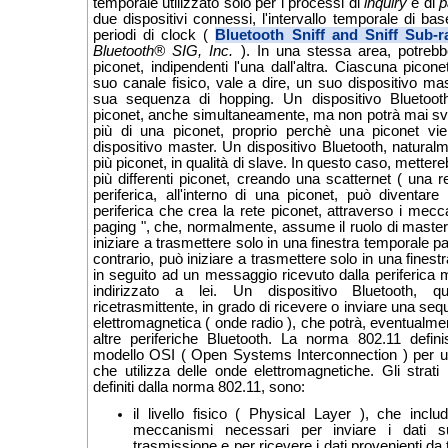
temporale utilizzato solo per i processi di
inquiry
e di
p
due dispositivi connessi, l'intervallo temporale di ba
periodi di clock (
Bluetooth Sniff and Sniff Sub-
Bluetooth® SIG, Inc.
). In una stessa area, potrebb
piconet, indipendenti l'una dall'altra. Ciascuna pic
suo canale fisico, vale a dire, un suo dispositivo m
sua sequenza di hopping. Un dispositivo Bluetoot
piconet, anche simultaneamente, ma non potrà mai svol
più di una piconet, proprio perchè una piconet vie
dispositivo master. Un dispositivo Bluetooth, natura
più piconet, in qualità di slave. In questo caso, mette
più differenti piconet, creando una scatternet ( una r
periferica, all'interno di una piconet, può diventar
periferica che crea la rete piconet, attraverso i mecca
paging ", che, normalmente, assume il ruolo di master
iniziare a trasmettere solo in una finestra temporale par
contrario, può iniziare a trasmettere solo in una finest
in seguito ad un messaggio ricevuto dalla periferica
indirizzato a lei. Un dispositivo Bluetooth, q
ricetrasmittente, in grado di ricevere o inviare una seq
elettromagnetica ( onde radio ), che potrà, eventualme
altre periferiche Bluetooth. La norma 802.11 definisc
modello OSI ( Open Systems Interconnection ) per u
che utilizza delle onde elettromagnetiche. Gli strati 
definiti dalla norma 802.11, sono:
il livello fisico ( Physical Layer ), che incl
meccanismi necessari per inviare i dati s
trasmissione e per ricevere i dati provenienti da