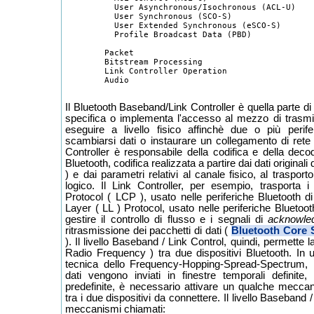
	  User Asynchronous/Isochronous (ACL-U)

	  User Synchronous (SCO-S)

	  User Extended Synchronous (eSCO-S)

	  Profile Broadcast Data (PBD)

	Packet

	Bitstream Processing

	Link Controller Operation

	Audio

Il Bluetooth Baseband/Link Controller è quella parte d
specifica o implementa l'accesso al mezzo di trasm
eseguire a livello fisico affinchè due o più perif
scambiarsi dati o instaurare un collegamento di rete
Controller è responsabile della codifica e della decod
Bluetooth, codifica realizzata a partire dai dati origina
) e dai parametri relativi al canale fisico, al traspor
logico. Il Link Controller, per esempio, trasporta i
Protocol ( LCP ), usato nelle periferiche Bluetooth 
Layer ( LL ) Protocol, usato nelle periferiche Bluetooth
gestire il controllo di flusso e i segnali di
acknowle
ritrasmissione dei pacchetti di dati (
Bluetooth Core S
). Il livello Baseband / Link Control, quindi, permette 
Radio Frequency ) tra due dispositivi Bluetooth. In 
tecnica dello Frequency-Hopping-Spread-Spectrum, n
dati vengono inviati in finestre temporali definit
predefinite, è necessario attivare un qualche mecca
tra i due dispositivi da connettere. Il livello Baseband /
meccanismi chiamati: