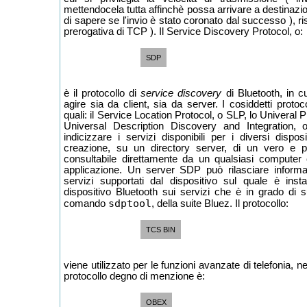
mettendocela tutta affinchè possa arrivare a destina
di sapere se l'invio è stato coronato dal successo ), risp
prerogativa di TCP ). Il Service Discovery Protocol, o:
SDP
è il protocollo di
service discovery
di Bluetooth, in c
agire sia da client, sia da server. I cosiddetti protoco
quali: il Service Location Protocol, o SLP, lo Univeral 
Universal Description Discovery and Integration,
indicizzare i servizi disponibili per i diversi dispo
creazione, su un directory server, di un vero e pr
consultabile direttamente da un qualsiasi computer 
applicazione. Un server SDP può rilasciare informa
servizi supportati dal dispositivo sul quale è insta
dispositivo Bluetooth sui servizi che è in grado di su
sdptool
comando
, della suite Bluez. Il protocollo:
TCS BIN
viene utilizzato per le funzioni avanzate di telefonia, nei
protocollo degno di menzione è:
OBEX