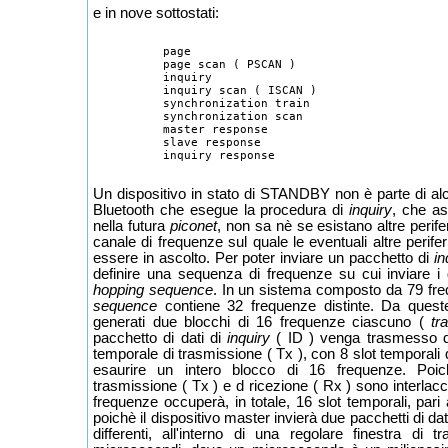
e in nove sottostati:
	  page

	  page scan ( PSCAN )

	  inquiry

	  inquiry scan ( ISCAN )

	  synchronization train

	  synchronization scan

	  master response

	  slave response

Un dispositivo in stato di STANDBY non è parte di a
Bluetooth che esegue la procedura di
inquiry
, che as
nella futura
piconet
, non sa nè se esistano altre perifer
canale di frequenze sul quale le eventuali altre perif
essere in ascolto. Per poter inviare un pacchetto di
in
definire una sequenza di frequenze su cui inviare i 
hopping sequence
. In un sistema composto da 79 fr
sequence
contiene 32 frequenze distinte. Da ques
generati due blocchi di 16 frequenze ciascuno (
tra
pacchetto di dati di
inquiry
( ID ) venga trasmesso du
temporale di trasmissione ( Tx ), con 8 slot temporal
esaurire un intero blocco di 16 frequenze. Poich
trasmissione ( Tx ) e d ricezione ( Rx ) sono interlacci
frequenze occuperà, in totale, 16 slot temporali, par
poichè il dispositivo master invierà due pacchetti di da
differenti, all'interno di una regolare finestra di