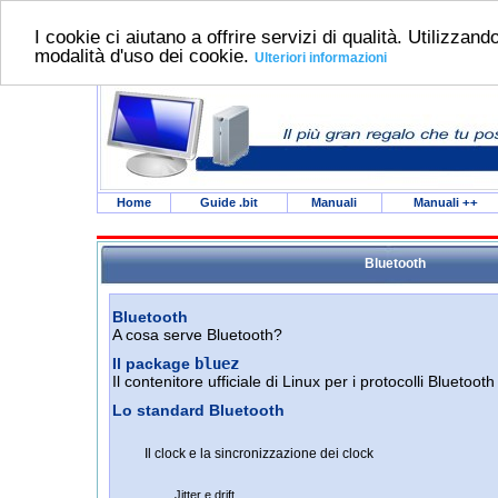
I cookie ci aiutano a offrire servizi di qualità. Utilizzando
modalità d'uso dei cookie.
Ulteriori informazioni
Home
Guide .bit
Manuali
Manuali
++
Bluetooth
Bluetooth
A cosa serve Bluetooth?
Il package
bluez
Il contenitore ufficiale di Linux per i protocolli Bluetooth
Lo standard Bluetooth
Il clock e la sincronizzazione dei clock
Jitter e drift