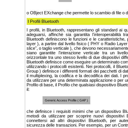
o OBject EXchange che permette lo scambio di file o 
I Profili Bluetooth
I profili, in Bluetooth, rappresentano gli standard ai q
adeguarsi, affinchè sia garantita l'interoperabilità tra
Bluetooth definiscono le funzioni e le caratteristiche, p
layer ), a partire dal livello fisico ( PHY o Radio Layer
slice", o taglio verticale ), che devono necessariament
siano garantite l'interazione verticale tra un livello
orizzontale tra uno stesso livello di due dispositivi diffe
Bluetooth definisce come eseguire un determinato comp
utilizzando i protocolli esistenti. Nei protocolli, il Blue
Group ) definisce i differenti formati dei pacchetti di da
il multiplexing, la codifica e la decodifica dei dati. I pro
da utilizzare per una determinata applicazione o per u
Profilo di base, il Profilo che qualsiasi dispositivo Blu
il:
Generic Access Profile ( GAP )
che definisce i requisiti minimi che un dispositivo Bl
metodi da utilizzare per scoprire nuovi dispositivi 
connettersi ad altri dispositivi Bluetooth, per aute
sicurezza delle transazioni. Per esempio, per un Contr