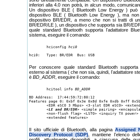
inferiori alla 4.0 non potrà, in alcun modo, comunica
Un dispositivo BLE ( Bluetooth Low Energy ) può 
dispositivo BLE ( Bluetooth Low Energy ), ma no
dispositivo BR/EDR, a meno che non si tratti di un
BR/EDR/LE ), un dispositivo che supporta sia BR/ED
quale standard Bluetooth supporta l'adattatore Blue
sistema, eseguire il comando:
	hciconfig 
hci0
Per conoscere quale standard Bluetooth supporta 
esterno al sistema ( che non sia, quindi, l'adattatore st
è
BD_ADDR
, eseguire il comando:
	hcitool info 
BD_ADDR
BD Address:  17:44:59:72:80:12

Features page 0: 0xbf 0x3e 0x8d 0xfe 0xdb 0xff 0x5b
	<EDR eSCO 3 Mbps> <3-slot EDR eSCO> <extended inquiry> 

	<
LE and BR/EDR
> <simple pairing> <encapsula
	<non-flush flag> <LSTO> <inquiry TX power> <EPC> 

Il sito ufficiale di Bluetooth, alla pagina
Assigned N
Discovery Protocol (SDP)
, mantiene l'elenco dell
profili, attualmente disponibili, a ciascuna delle q