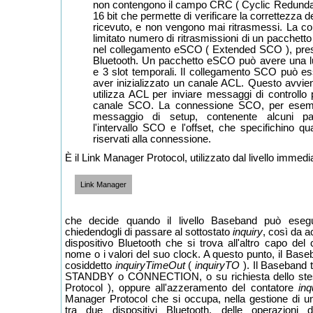
non contengono il campo CRC ( Cyclic Redund
16 bit che permette di verificare la correttezza d
ricevuto, e non vengono mai ritrasmessi. La co
limitato numero di ritrasmissioni di un pacchetto 
nel collegamento eSCO ( Extended SCO ), prese
Bluetooth. Un pacchetto eSCO può avere una 
e 3 slot temporali. Il collegamento SCO può es
aver inizializzato un canale ACL. Questo avvie
utilizza ACL per inviare messaggi di controllo 
canale SCO. La connessione SCO, per esempio
messaggio di setup, contenente alcuni par
l'intervallo SCO e l'offset, che specifichino qu
riservati alla connessione.
È il Link Manager Protocol, utilizzato dal livello immed
Link Manager
che decide quando il livello Baseband può esegu
chiedendogli di passare al sottostato
inquiry
, così da a
dispositivo Bluetooth che si trova all'altro capo del 
nome o i valori del suo clock. A questo punto, il Baseb
cosiddetto
inquiryTimeOut
(
inquiryTO
). Il Baseband t
STANDBY o CONNECTION, o su richiesta dello ste
Protocol ), oppure all'azzeramento del contatore
inq
Manager Protocol che si occupa, nella gestione di 
tra due dispositivi Bluetooth, delle operazioni d