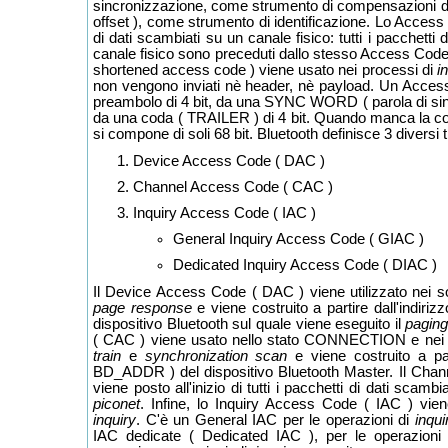
sincronizzazione, come strumento di compensazioni 
offset ), come strumento di identificazione. Lo Access 
di dati scambiati su un canale fisico: tutti i pacchetti d
canale fisico sono preceduti dallo stesso Access Cod
shortened access code ) viene usato nei processi di
i
non vengono inviati nè header, nè payload. Un Acce
preambolo di 4 bit, da una SYNC WORD ( parola di sinc
da una coda ( TRAILER ) di 4 bit. Quando manca la co
si compone di soli 68 bit. Bluetooth definisce 3 diversi 
Device Access Code ( DAC )
Channel Access Code ( CAC )
Inquiry Access Code ( IAC )
General Inquiry Access Code ( GIAC )
Dedicated Inquiry Access Code ( DIAC )
Il Device Access Code ( DAC ) viene utilizzato nei so
page response
e viene costruito a partire dall'indi
dispositivo Bluetooth sul quale viene eseguito il
pagin
( CAC ) viene usato nello stato CONNECTION e nei 
train
e
synchronization scan
e viene costruito a par
BD_ADDR ) del dispositivo Bluetooth Master. Il Cha
viene posto all'inizio di tutti i pacchetti di dati scambi
piconet
. Infine, lo Inquiry Access Code ( IAC ) viene
inquiry
. C'è un General IAC per le operazioni di
inqui
IAC dedicate ( Dedicated IAC ), per le operazioni