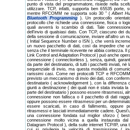
punto di vista del programmatore, risiede nella scel
utilizzare. TCP, infatti, supporta ben 65535 porte,
mentre RFCOMM ne supporta solo 30 " (
Albert H
Bluetooth Programming
). Un protocollo orienta
protocollo che richiede una connessione, fisica o logica
quali avverrà lo scambio di dati. Tale connession
dell'invio di qualsiasi dato. Con TCP, ciascuno dei due
della sessione di comunicazione, inviare all'altro un 
( Initial Sequence Number o ISN ), che verrà incremen
un nuovo pacchetto di dati, così da impedire che u
senza che il terminale ricevente ne abbia contezza. Il
Link Control and Adaptation Protocol ) può anche ope
connessione ( connectionless ), senza, quindi, garantir
da parte del destinatario, di tutti i pacchetti inviati, nè 
sequenziale di invio, ma questa modalità di comunica
rarissimi casi. Come nei protocolli TCP e RFCOMM
previsto un meccanismo di invio dei dati, con conferma
destinatario ( acknowledgement ), con la differenza c
giunti a destinazione ( dei quali non è stata inviata l
parte del destinatario ) possono essere ritrasmessi, al
connessione non fallisca o il pacchetto di dati ragg
oppure possono essere ritrasmessi per un determinato
essere scaricati, in caso di fallimento, oppure
ritrasmessi e lasciati immediatamente cadere. Quest'
una connessione fondata sul miglior sforzo ( best-e
connessione molto vicina a quella instaurata da
Datagram Protocol ), della suite internet TCP/IP, una 
cui si privilegia la velocità di trasmissione ( in