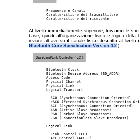
	Frequenze e Canali

	Caratteristiche del trasmittitore 

	Caratteristiche del ricevente

Al livello immediatamente superiore, troviamo le spec
base, quindi all'organizzazione fisica e logica della
inviare attraverso il canale fisico descritto al livello 
Bluetooth Core Specification Version 4.2
):
Baseband/Link Controller ( LC )
	Bluetooth Clock

	Bluetooth Device Address (BD_ADDR)

	Access Code

	Physical Channel

	Physical Link

	Logical Transport

	  SCO (Synchronous Connection-Oriented)

	  eSCO (Extended Synchronous Connection-Oriented)

	  ACL (Asynchronous Connection-Oriented)

	  ASB (Active Slave Broadcast)

	  PSB (Parked Slave Broadcast)

	  CSB (Connectionless Slave Broadcast)

	Logical Link

	  Link Control (LC)

	  ACL Control (ACL-C)
