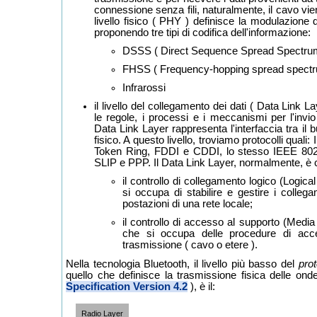
connessione senza fili, naturalmente, il cavo viene
livello fisico ( PHY ) definisce la modulazione d
proponendo tre tipi di codifica dell'informazione:
DSSS ( Direct Sequence Spread Spectru
FHSS ( Frequency-hopping spread spectr
Infrarossi
il livello del collegamento dei dati ( Data Link La
le regole, i processi e i meccanismi per l'invio 
Data Link Layer rappresenta l'interfaccia tra il bu
fisico. A questo livello, troviamo protocolli qual
Token Ring, FDDI e CDDI, lo stesso IEEE 802
SLIP e PPP. Il Data Link Layer, normalmente, è co
il controllo di collegamento logico (Logica
si occupa di stabilire e gestire i collega
postazioni di una rete locale;
il controllo di accesso al supporto (Med
che si occupa delle procedure di acc
trasmissione ( cavo o etere ).
Nella tecnologia Bluetooth, il livello più basso del
pro
quello che definisce la trasmissione fisica delle ond
Specification Version 4.2
), è il:
Radio Layer