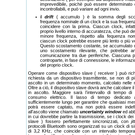
imprevedibile, poichè può essere determinato d
incontrollabili, e può variare ad ogni invio.
il
drift
( accumulo ) è la somma degli scost
frequenza nominale di un clock e la sua frequen
coincidere con la prima. Ciascun clock, infatt
proprio livello interno di accuratezza, che può 
minore frequenza, rispetto alla fequenza nom
ciascun clock potrebbe essere più lento o più ve
Questo scostamento costante, se accumulato n
uno scostamento rilevante, che potrebbe anc
comunicazione tra due periferiche. Ciascuna pe
controparte, in fase di connessione, le informazio
del proprio clock.
Operare come dispositivo slave ( receiver ) può ric
richiesta da un dispositivo trasmittente, se non di p
ascolto in un determinato momento, calcolato nelle
Oltre a ciò, il dispositivo slave dovrà anche calcolare i
in ascolto. Maggiore sarà l'intervallo di tempo di
consumo elettrico. Il lasso di tempo dedicato a
sufficientemente lungo per garantire che qualsiasi me
potrà essere captato, ma non potrà essere indefin
all'ascolto viene chiamato
uncertainty window
ed abb
in cui dovrebbe partire la trasmissione, se i clock dei
slave ) fossero perfettamente sincronizzati, con
ji
protocolli Bluetooth sono organizzati su un clock di
di 3,2 KHz, che coincide con un intervallo temporal