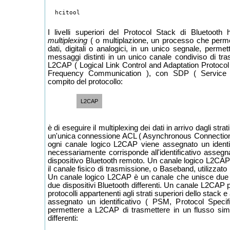
I livelli superiori del Protocol Stack di Bluetoot
multiplexing
( o multiplazione, un processo che permett
dati, digitali o analogici, in un unico segnale, permet
messaggi distinti in un unico canale condiviso di tra
L2CAP ( Logical Link Control and Adaptation Protoc
Frequency Communication ), con SDP ( Service D
compito del protocollo:
L2CAP
è di eseguire il multiplexing dei dati in arrivo dagli strati
un'unica connessione ACL ( Asynchronous ConnectionLe
ogni canale logico L2CAP viene assegnato un identi
necessariamente corrisponde all'identificativo assegn
dispositivo Bluetooth remoto. Un canale logico L2CA
il canale fisico di trasmissione, o Baseband, utilizzat
Un canale logico L2CAP è un canale che unisce due 
due dispositivi Bluetooth differenti. Un canale L2CAP pu
protocolli appartenenti agli strati superiori dello stack 
assegnato un identificativo ( PSM, Protocol Specif
permettere a L2CAP di trasmettere in un flusso simul
differenti: