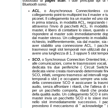
sottostato di
pages scan
. I due principali tipi di
Bluetooth sono:
ACL
, o Asynchronous Connectionless co
collegamento point-to-multipoint tra il master e tu
piconet. Il collegamento tra un master ed uno sl
in prima istanza, in modalità ACL, negoziando 
attraverso l'invio di pacchetti ACL. In modalità
master, è libero di contattare lo slave, quando 
rispondere al master solo immediatamente dopo
dal master stesso. Un collegamento in modalit
richiesto, indifferentemente, sia dal master, si
aver stabilito una connessione ACL. I pacch
trasmessi negli slot temporali non utilizzati d
avere una lunghezza di 1, 3 oppure 5 slot tempor
SCO
, o Synchronous Connection Oriented link,
alle comunicazioni, come le trasmissioni vocali
dedicata tra due periferiche ( Circuit Swit
dedicata viene creata riservando determinate fine
SCO, infatti, vengono trasmessi ad intervalli regol
temporali o slot ) e occupano sempre una sola 
della connessione SCO è assicurare la trasmis
audio, senza affrontare i ritardi, che l'attesa di
per un pacchetto comporta, ritardi che prod
della qualità audio. Un collegamento SCO è sim
master invia un pacchetto SCO e lo slave in
nello slot immediatamente successivo. I pac
prevedono il meccanismo di " acknowledge " ( 