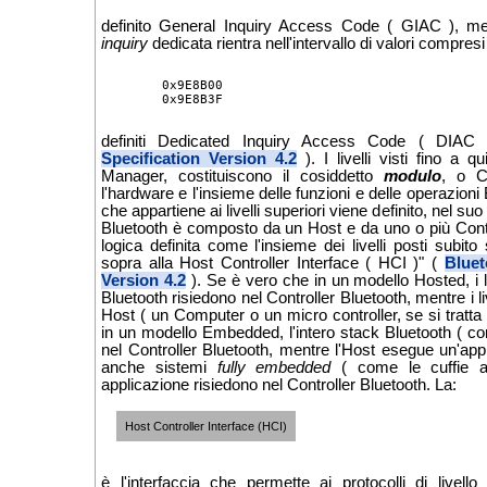
definito General Inquiry Access Code ( GIAC ), men
inquiry
dedicata rientra nell'intervallo di valori compresi 
	0x9E8B00

definiti Dedicated Inquiry Access Code ( DIAC
Specification Version 4.2
). I livelli visti fino a 
Manager, costituiscono il cosiddetto
modulo
, o Co
l'hardware e l'insieme delle funzioni e delle operazioni 
che appartiene ai livelli superiori viene definito, nel su
Bluetooth è composto da un Host e da uno o più Contr
logica definita come l'insieme dei livelli posti subito 
sopra alla Host Controller Interface ( HCI )" (
Bluet
Version 4.2
). Se è vero che in un modello Hosted, i li
Bluetooth risiedono nel Controller Bluetooth, mentre i live
Host ( un Computer o un micro controller, se si tratta 
in un modello Embedded, l'intero stack Bluetooth ( compre
nel Controller Bluetooth, mentre l'Host esegue un'app
anche sistemi
fully embedded
( come le cuffie a
applicazione risiedono nel Controller Bluetooth. La:
Host Controller Interface (HCI)
è l'interfaccia che permette ai protocolli di livell