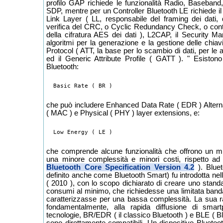
profilo GAP richiede le funzionalità Radio, Baseba
SDP, mentre per un Controller Bluetooth LE richiede il
Link Layer ( LL, responsabile del framing dei dati, 
verifica del CRC, o Cyclic Redundancy Check, o contr
della cifratura AES dei dati ), L2CAP, il Security M
algoritmi per la generazione e la gestione delle chiavi d
Protocol ( ATT, la base per lo scambio di dati, per le 
ed il Generic Attribute Profile ( GATT ). " Esiston
Bluetooth:
Basic Rate ( BR )
che può includere Enhanced Data Rate ( EDR ) Alter
( MAC ) e Physical ( PHY ) layer extensions, e:
Low Energy ( LE )
che comprende alcune funzionalità che offrono un m
una minore complessità e minori costi, rispetto 
Bluetooth Core Specification Version 4.2
). Blue
definito anche come Bluetooth Smart) fu introdotta nel
( 2010 ), con lo scopo dichiarato di creare uno stand
consumi al minimo, che richiedesse una limitata band
caratterizzasse per una bassa complessità. La sua ra
fondamentalmente, alla rapida diffusione di smar
tecnologie, BR/EDR ( il classico Bluetooth ) e BLE ( 
sono direttamente compatibili. Un dispositivo Bluetoot