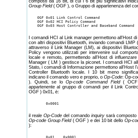
composti da 16 bit, di cui i 6 bit più significativi indi
Group Field
( OGF ), o Gruppo di appartenenza del c
    OGF 0x01 Link Control Command 

    OGF 0x02 HCI Policy Command

I comandi HCI al Link manager permettono all'Host di 
con altri dispositivi Bluetooth, inviando comandi LMP 
attraverso il Link Manager (LM), ai dispositivi Bluet
Policy vengono utilizzati per intervenire sul compo
locale e remoto, permettendo all'Host di influenzare 
Manager ( LM ) gestisce la piconet. I comandi HCI al
Stato, i comandi di Informazione permettono all'Host l'a
Controller Bluetooth locale. I 10 bit meno signifi
indicano il comando vero e proprio, o
Op-Code
: Op-c
). Quindi, se lo
Op-code Command Field
( OCF 
appartenente al gruppo di comandi per il Link Contr
OGF ) 0x01, è:
il reale
Op-Code
del comando
inquiry
sarà composto da
Op-code Group Field
( OGF ) e dei 10 bit dello
Op-co
):
	0x01	0x0001
