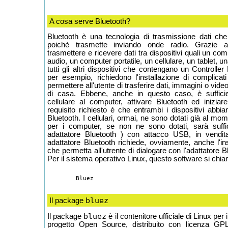
A cosa serve Bluetooth?
Bluetooth è una tecnologia di trasmissione dati ch
poichè trasmette inviando onde radio. Grazie a
trasmettere e ricevere dati tra dispositivi quali un com
audio, un computer portatile, un cellulare, un tablet,
tutti gli altri dispositivi che contengano un Controller 
per esempio, richiedono l'installazione di complicati
permettere all'utente di trasferire dati, immagini o vide
di casa. Ebbene, anche in questo caso, è sufficien
cellulare al computer, attivare Bluetooth ed iniziar
requisito richiesto è che entrambi i dispositivi abbia
Bluetooth. I cellulari, ormai, ne sono dotati già al mo
per i computer, se non ne sono dotati, sarà suffi
adattatore Bluetooth ) con attacco USB, in vendi
adattatore Bluetooth richiede, ovviamente, anche l'in
che permetta all'utrente di dialogare con l'adattatore B
Per il sistema operativo Linux, questo software si chi
bluez
Il package
bluez
Il package
è il contenitore ufficiale di Linux per 
progetto Open Source, distribuito con licenza G