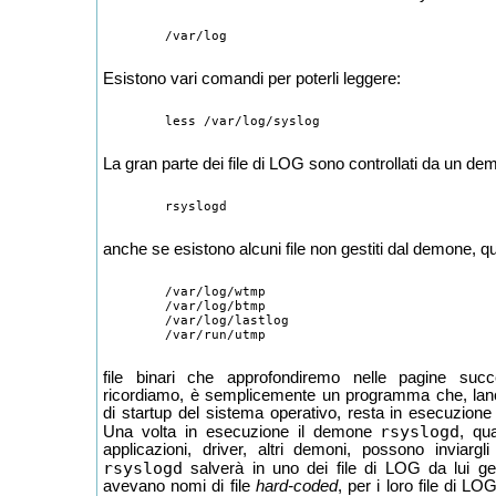
Esistono vari comandi per poterli leggere:
La gran parte dei file di LOG sono controllati da un d
anche se esistono alcuni file non gestiti dal demone, qu
	/var/log/wtmp

	/var/log/btmp

	/var/log/lastlog

file binari che approfondiremo nelle pagine su
ricordiamo, è semplicemente un programma che, lanci
di startup del sistema operativo, resta in esecuzione 
rsyslogd
Una volta in esecuzione il demone
, qu
applicazioni, driver, altri demoni, possono inviar
rsyslogd
salverà in uno dei file di LOG da lui gest
avevano nomi di file
hard-coded
, per i loro file di LO