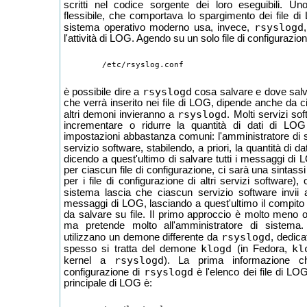
scritti nel codice sorgente dei loro eseguibili.
flessibile, che comportava lo spargimento dei file di
rsyslogd
sistema operativo moderno usa, invece,
l'attività di LOG. Agendo su un solo file di configurazion
rsyslogd
è possibile dire a
cosa salvare e dove salva
che verrà inserito nei file di LOG, dipende anche da ci
rsyslogd
altri demoni invieranno a
. Molti servizi so
incrementare o ridurre la quantità di dati di LO
impostazioni abbastanza comuni: l'amministratore di 
servizio software, stabilendo, a priori, la quantità di d
dicendo a quest'ultimo di salvare tutti i messaggi di
per ciascun file di configurazione, ci sarà una sintassi
per i file di configurazione di altri servizi software),
sistema lascia che ciascun servizio software invii
messaggi di LOG, lasciando a quest'ultimo il compito
da salvare su file. Il primo approccio è molto men
ma pretende molto all'amministratore di sistema. 
rsyslogd
utilizzano un demone differente da
, dedica
klogd
kl
spesso si tratta del demone
(in Fedora,
rsyslogd
kernel a
). La prima informazione ch
rsyslogd
configurazione di
è l'elenco dei file di LO
principale di LOG è: