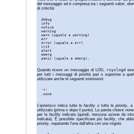
del messaggio ed è compresa tra i seguenti valori, elen
di criticità:
  debug

  info

  notice

  warning

  warn (uguale a warning)

  err

  error (uguale a err)

  crit

  alert

  emerg

Quando riceve un messaggio di LOG,
rsyslogd
eseg
per tutti i messaggi di priorità pari o superiore a quel
utilizzare anche le seguenti estensioni:
  '*'

L'asterisco indica tutte le
facility
o tutte le
priority
, a
utilizzato (prima o dopo il punto). La parola chiave
none
per la
facility
indicata (quindi, nessuna azione da int
indicata). È possibile specificare più
facility
, che abbi
priority
, separando l'una dall'altra con una virgola: