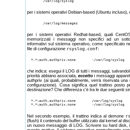
per i sistemi operativi Debian-based (Ubuntu incluso),
per i sistemi operativi Redhat-based, quali Cent
memorizzati i messaggi non specifici ad un sot
informativi sul sistema operativo, come specificato ne
rsyslog.conf
file di configurazione
:
che indica: esegui il LOG di tutti i messaggi, salvandoli 
priorità abbiano associata,
eccetto
i messaggi apparete
authpriv (ai quali, probabilmente, verrà riservata una 
configurazione). Cosa significa quel trattino posto 
destinazione? Che differenza c'è tra le due seguenti si
  *.*;auth,authpriv.none	/var/log/syslog

r
Nel secondo esempio, il trattino indica al demone
(flush) il contenuto del buffer utilizzato dal kernel al dis
un nuovo messaggio di LOG. Scrivere su hard disk, in
questo motivo, il sistema operativo normalmente co