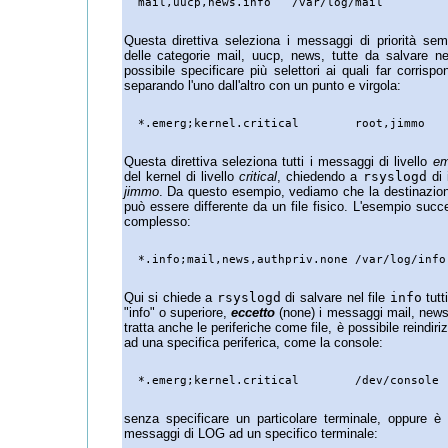
Questa direttiva seleziona i messaggi di priorità sem
delle categorie mail, uucp, news, tutte da salvare n
possibile specificare più selettori ai quali far corrisp
separando l'uno dall'altro con un punto e virgola:
Questa direttiva seleziona tutti i messaggi di livello
em
del kernel di livello
critical
, chiedendo a
rsyslogd
di 
jimmo
. Da questo esempio, vediamo che la destinazio
può essere differente da un file fisico. L'esempio suc
complesso:
Qui si chiede a
rsyslogd
di salvare nel file
info
tutt
"info" o superiore,
eccetto
(none) i messaggi mail, news
tratta anche le periferiche come file, è possibile reindi
ad una specifica periferica, come la console:
senza specificare un particolare terminale, oppure è p
messaggi di LOG ad un specifico terminale: