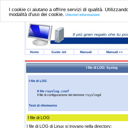
I cookie ci aiutano a offrire servizi di qualità. Utilizzando
modalità d'uso dei cookie.
Ulteriori informazioni
Home
Guide .bit
Manuali
Manuali
++
I file di LOG: Syslog
I file di LOG
Il file
rsyslog.conf
Il file di configurazione del demone
rsyslogd
Testi di riferimento
I file di LOG
I file di LOG di Linux si trovano nella directory: