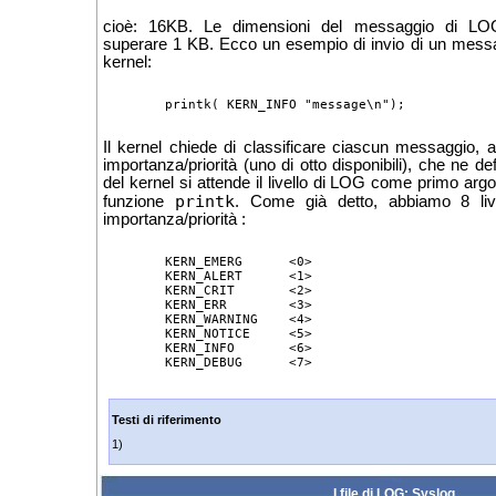
cioè: 16KB. Le dimensioni del messaggio di LO
superare 1 KB. Ecco un esempio di invio di un mess
kernel:
Il kernel chiede di classificare ciascun messaggio, a
importanza/priorità (uno di otto disponibili), che ne def
del kernel si attende il livello di LOG come primo arg
printk
funzione
. Come già detto, abbiamo 8 livel
importanza/priorità :
	KERN_EMERG	<0>

	KERN_ALERT	<1>

	KERN_CRIT	<2>

	KERN_ERR	<3>

	KERN_WARNING	<4>

	KERN_NOTICE	<5>

	KERN_INFO	<6>

Testi di riferimento
1)
I file di LOG: Syslog