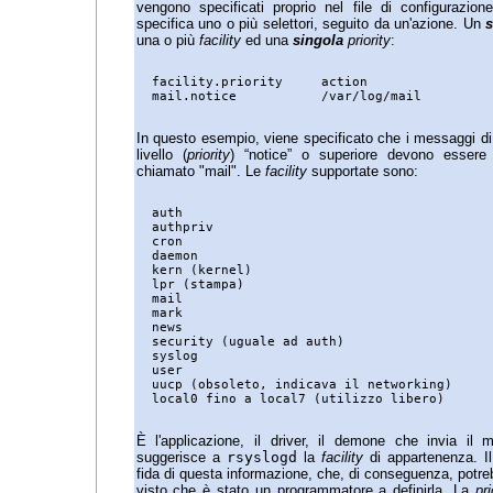
vengono specificati proprio nel file di configurazion
specifica uno o più selettori, seguito da un'azione. Un
s
una o più
facility
ed una
singola
priority
:
  facility.priority	action

In questo esempio, viene specificato che i messaggi di ti
livello (
priority
) “notice” o superiore devono essere s
chiamato "mail". Le
facility
supportate sono:
  auth

  authpriv

  cron

  daemon

  kern (kernel)

  lpr (stampa)

  mail

  mark

  news

  security (uguale ad auth)

  syslog

  user

  uucp (obsoleto, indicava il networking)

È l'applicazione, il driver, il demone che invia i
suggerisce a
rsyslogd
la
facility
di appartenenza. 
fida di questa informazione, che, di conseguenza, potre
visto che è stato un programmatore a definirla. La
pri