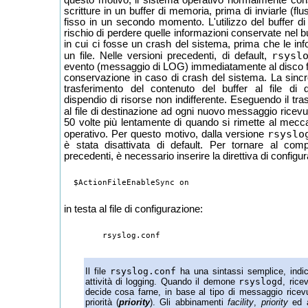
scritture in un buffer di memoria, prima di inviarle (flu
fisso in un secondo momento. L'utilizzo del buffer d
rischio di perdere quelle informazioni conservate nel 
in cui ci fosse un crash del sistema, prima che le inf
rsysl
un file. Nelle versioni precedenti, di default,
evento (messaggio di LOG) immediatamente al disco fi
conservazione in caso di crash del sistema. La sincro
trasferimento del contenuto del buffer al file di 
dispendio di risorse non indifferente. Eseguendo il tr
al file di destinazione ad ogni nuovo messaggio ricev
50 volte più lentamente di quando si rimette al mec
rsyslo
operativo. Per questo motivo, dalla versione
è stata disattivata di default. Per tornare al com
precedenti, è necessario inserire la direttiva di configu
in testa al file di configurazione:
Il file
rsyslog.conf
ha una sintassi semplice, indi
attività di logging. Quando il demone
rsyslogd
, rice
decide cosa farne, in base al tipo di messaggio rice
priorità (
priority
). Gli abbinamenti
facility
,
priority
ed a