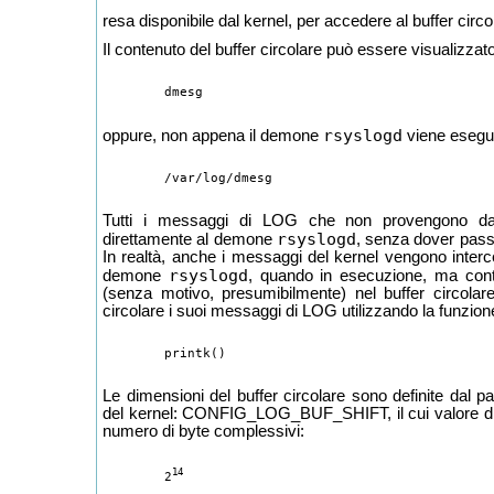
resa disponibile dal kernel, per accedere al buffer circo
Il contenuto del buffer circolare può essere visualizza
rsyslogd
oppure, non appena il demone
viene eseguit
Tutti i messaggi di LOG che non provengono dal
rsyslogd
direttamente al demone
, senza dover passa
In realtà, anche i messaggi del kernel vengono inter
rsyslogd
demone
, quando in esecuzione, ma cont
(senza motivo, presumibilmente) nel buffer circolare.
circolare i suoi messaggi di LOG utilizzando la funzion
Le dimensioni del buffer circolare sono definite dal p
del kernel: CONFIG_LOG_BUF_SHIFT, il cui valore di d
numero di byte complessivi:
14
	2