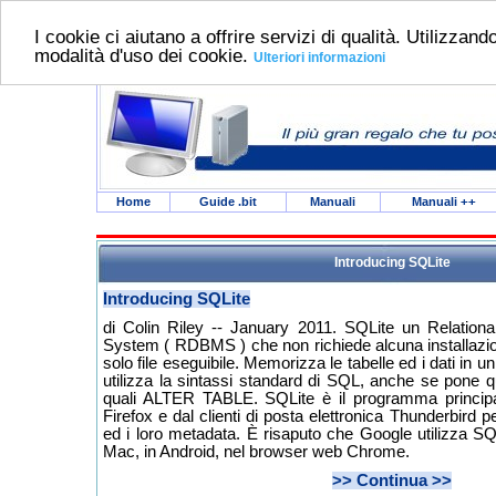
I cookie ci aiutano a offrire servizi di qualità. Utilizzando
modalità d'uso dei cookie.
Ulteriori informazioni
Home
Guide .bit
Manuali
Manuali
++
Introducing SQLite
Introducing SQLite
di Colin Riley -- January 2011. SQLite un Relatio
System ( RDBMS ) che non richiede alcuna installazio
solo file eseguibile. Memorizza le tabelle ed i dati in un 
utilizza la sintassi standard di SQL, anche se pone q
quali ALTER TABLE. SQLite è il programma principal
Firefox e dal clienti di posta elettronica Thunderbird 
ed i loro metadata. È risaputo che Google utilizza S
Mac, in Android, nel browser web Chrome.
>> Continua >>