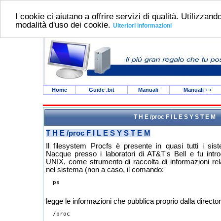
I cookie ci aiutano a offrire servizi di qualità. Utilizzando
modalità d'uso dei cookie.
Ulteriori informazioni
Home
Guide .bit
Manuali
Manuali
++
T H E /proc F I L E S Y S T E M
T H E /proc F I L E S Y S T E M
Il filesystem Procfs è presente in quasi tutti i sist
Nacque presso i laboratori di AT&T's Bell e fu intro
UNIX, come strumento di raccolta di informazioni rela
nel sistema (non a caso, il comando:
  ps

legge le informazioni che pubblica proprio dalla director
  /proc
