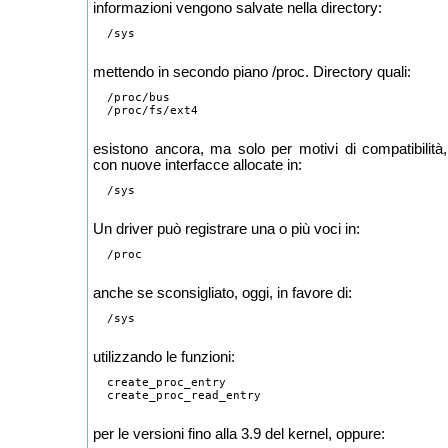
informazioni vengono salvate nella directory:
  /sys

mettendo in secondo piano /proc. Directory quali:
  /proc/bus

  /proc/fs/ext4

esistono ancora, ma solo per motivi di compatibilità,
con nuove interfacce allocate in:
  /sys

Un driver può registrare una o più voci in:
  /proc

anche se sconsigliato, oggi, in favore di:
  /sys

utilizzando le funzioni:
  create_proc_entry

  create_proc_read_entry

per le versioni fino alla 3.9 del kernel, oppure: