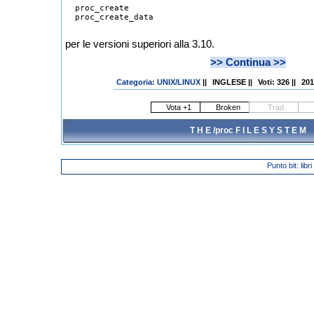
  proc_create

  proc_create_data

per le versioni superiori alla 3.10.
>> Continua >>
Categoria: UNIX/LINUX
||
INGLESE
||
Voti: 326
||
201
T H E /proc F I L E S Y S T E M
Punto bit: libr