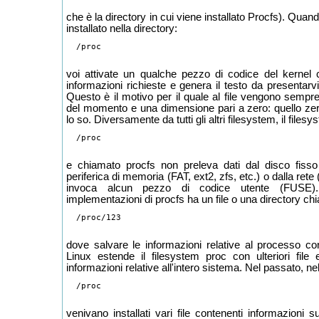
che è la directory in cui viene installato Procfs). Quand
installato nella directory:
  /proc

voi attivate un qualche pezzo di codice del kernel c
informazioni richieste e genera il testo da presentarv
Questo è il motivo per il quale al file vengono sempre
del momento e una dimensione pari a zero: quello zero,
lo so. Diversamente da tutti gli altri filesystem, il file
  /proc

e chiamato procfs non preleva dati dal disco fiss
periferica di memoria (FAT, ext2, zfs, etc.) o dalla re
invoca alcun pezzo di codice utente (FUSE).
implementazioni di procfs ha un file o una directory c
  /proc/123

dove salvare le informazioni relative al processo c
Linux estende il filesystem proc con ulteriori file 
informazioni relative all'intero sistema. Nel passato, nel
  /proc

venivano installati vari file contenenti informazioni 