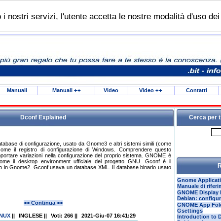
do i nostri servizi, l'utente accetta le nostre modalità d'uso de
Manuali
Manuali
++
Video
Video
++
Contatti
Dconf Explained
Cerca per t
base di configurazione, usato da Gnome3 e altri sistemi simili (come
ome il registro di configurazione di Windows. Comprendere questo
apportare variazioni nella configurazione del proprio sistema. GNOME è
come il desktop environment ufficiale del progetto GNU. Gconf è il
R
o in Gnome2. Gconf usava un database XML. Il database binario usato
Gnome Applicati
Manuale di rife
GNOME Display 
Debian: configur
>> Continua >>
GNOME App Fol
Gsettings
INUX
||
INGLESE
||
Voti: 266
||
2021-Giu-07 16:41:29
Introduction to 