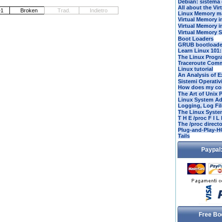
Debian: sistema 
All about the Vi
Linux Memory m
Virtual Memory i
Virtual Memory i
Virtual Memory 
Boot Loaders
GRUB bootloader 
Learn Linux 101:
The Linux Progr
Traceroute Comm
Linux tutorial
An Analysis of Ex
Sistemi Operativ
How does my com
The Art of Unix
Linux System Ad
Logging, Log Fil
The Linux Syst
T H E /proc F I L
The /proc direct
Plug-and-Play-
Tails
Paypal:
Free Bo