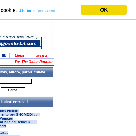
OK
i cookie.
Ulteriori informazioni
EN
Linux
apt-get
Tor, The Onion Routing
itolo, autore, parola chiave
isultati correlati
ons Folders
rimento per GNOME Di
...
Manager
azione del server X
...
ders
D-Bus