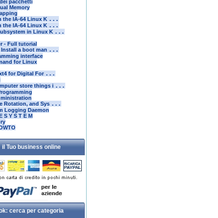
dei pacchetti
rtual Memory
apping
n the IA-64 Linux K
...
n the IA-64 Linux K
...
Subsystem in Linux K
...
- Full tutorial
 Install a boot man
...
amming interface
and for Linux
t4 for Digital For
...
i
puter store things i
...
 Programming
ministration
e Rotation, and Sys
...
em Logging Daemon
 E S Y S T E M
ory
HOWTO
 il Tuo business online
ok: cerca per categoria