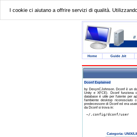
I cookie ci aiutano a offrire servizi di qualità. Utilizzan
Home
Guide .bit
Dconf Explained
by DevynCJohnson. Dconf è un data
Unity e XFCE). Dconf funziona c
database è utile per l'utente per 
l'ambiente desktop riconosciuto 
predecessore di Dconf ed era usat
da Dconf si trova in:
 ~/.config/dconf/user

Categoria: UNIX/L