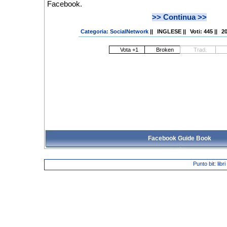
Facebook.
>> Continua >>
Categoria: SocialNetwork
||
INGLESE
||
Voti: 445
||
20
Facebook Guide Book
Punto bit: libr