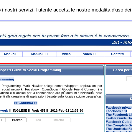
do i nostri servizi, l'utente accetta le nostre modalità d'uso de
Manuali
Manuali
++
Video
Video
++
Contatti
oper’s Guide to Social Programming
Cerca per t
ogramming
al Programming, Mark Hawker spiega come sviluppare applicazioni per
ipali social network: Facebook, OpenSocial ( Google Friend Connect ) e
i pratiche e di codice per la connessione alle più comuni funzionalità: dalla
nti alla creazione di applicazioni basate sulla localizzazione geografica.
R
>> Continua >>
Facebook privac
twork
||
INGLESE
||
Voti: 451
||
2012-Feb-21 12:33:30
Facebook 101
The Facebook Li
Twitter Guide B
Facebook Guide
The Complete Gu
The Unofficial 