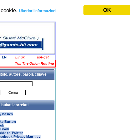
OK
i cookie.
Ulteriori informazioni
EN
Linux
apt-get
Tor, The Onion Routing
itolo, autore, parola chiave
isultati correlati
y basics
ke Button
ook
 Book
ide to Twitter
Facebook Privacy Man
...