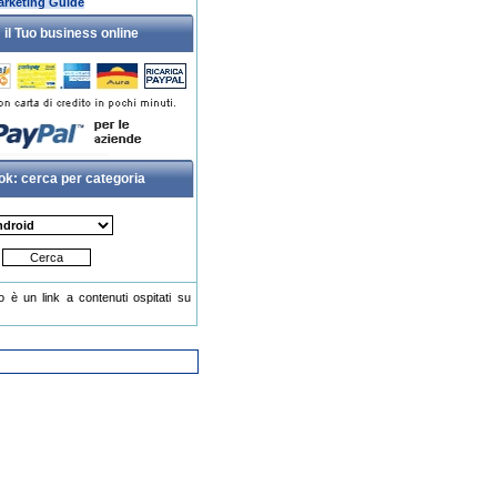
rketing Guide
 il Tuo business online
ok: cerca per categoria
o è un link a contenuti ospitati su