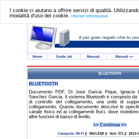
I cookie ci aiutano a offrire servizi di qualità. Utilizzando
modalità d'uso dei cookie.
Ulteriori informazioni
Home
Guide .bit
Manuali
Manuali
++
BLUETOOTH
BLUETOOTH
Documento PDF. Di Jose Garcia Pique, Ignacio 
Sanchez Garcia. Il sistema Bluetooth è composto da u
di controllo del collegamento, una unità di suppo
collegamento. Questo documento descrive le specific
canale fisico ed ai collegamenti fisici, dove risiedon
altre funzioni di basso di livello.
>> Continua >>
Categoria: Wi-Fi
||
INGLESE
||
Voti: 371
||
2013-O