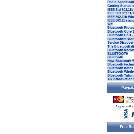
Radio Specificat
Getting Started
IEEE Std 802.11b
IEEE Std 802.11-
IEEE 802.11b Wi
IEEE 802.11 stand
Wifi
Bluetooth Protoc
Bluetooth Core S
Bluetooth CoD - 
Bluetooth® Bas
Service Discover
The Bluetooth di
Bluetooth learni
BLUETOOTH
Bluetooth
How Bluetooth 
Bluetooth techno
Bluetooth notes
Bluetooth Wirel
Bluetooth Tutoria
An Introduction 
Paypal:
Free Bo