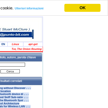
OK
i cookie.
Ulteriori informazioni
EN
Linux
apt-get
Tor, The Onion Routing
itolo, autore, parola chiave
isultati correlati
ing without Discover
...
 location
Bluetooth device di
...
and Sniff Sub-ratin
...
 the Bluetooth Syst
...
ol Architecture
ls for Wireless LAN
...