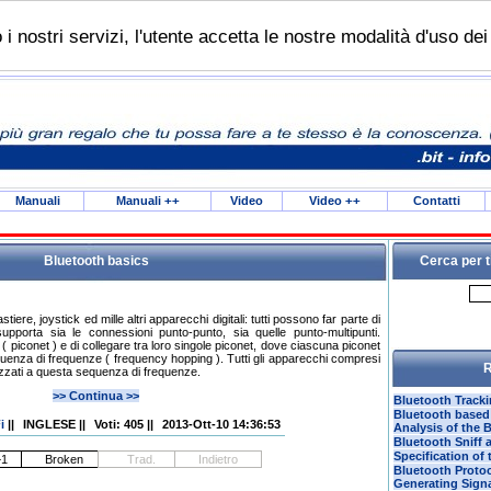
do i nostri servizi, l'utente accetta le nostre modalità d'uso de
Manuali
Manuali
++
Video
Video
++
Contatti
Bluetooth basics
Cerca per t
iere, joystick ed mille altri apparecchi digitali: tutti possono far parte di
upporta sia le connessioni punto-punto, sia quelle punto-multipunti.
 ( piconet ) e di collegare tra loro singole piconet, dove ciascuna piconet
uenza di frequenze ( frequency hopping ). Tutti gli apparecchi compresi
R
zzati a questa sequenza di frequenze.
>> Continua >>
Bluetooth Track
Bluetooth based
i
||
INGLESE
||
Voti: 405
||
2013-Ott-10 14:36:53
Analysis of the 
Bluetooth Sniff 
Specification of
Bluetooth Protoc
Generating Signa