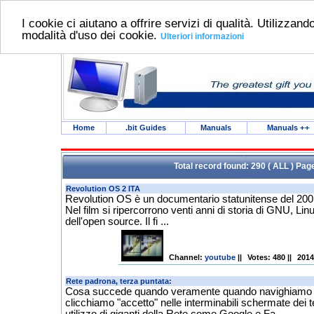
I cookie ci aiutano a offrire servizi di qualità. Utilizzando
modalità d'uso dei cookie.
Ulteriori informazioni
Home
.bit Guides
Manuals
Manuals
++
Total record found: 290 ( ALL ) Pag
Revolution OS è un documentario statunitense del 2001
Nel film si ripercorrono venti anni di storia di GNU, Lin
dell'open source. Il fi ...
Channel
:
youtube
||
Votes: 480
||
2014
Cosa succede quando veramente quando navighiamo
clicchiamo "accetto" nelle interminabili schermate dei t
utilizzo di giganti della Rete come Google e Fa ...