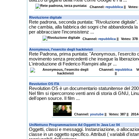
Channel
:
repubblica
||
Votes:
Rete padrona, seconda puntata: "Rivoluzione digitale"
che cambia, alla fabbrica dei sogni che abbandonda la ma
per abbracciare l'inconsistenz ...
Channel
:
repubblica
||
Votes: 378
Rete Padrona, prima puntata: "Anonymous, l'esercito de
movimento senza precedenti che insegue la liberazione
L'introduzione di Federico Rampini alla pr ...
Channel
:
repubblica
V
||
Revolution OS è un documentario statunitense del 2001
Nel film si ripercorrono venti anni di storia di GNU, Lin
dell'open source. Il film ...
Channel
:
youtube
||
Votes: 387
||
2014
Oggetti, classi e messaggi. Instanziazione, o allocazi
classe in un oggetto specifico. Attributi ( variabili d'ist