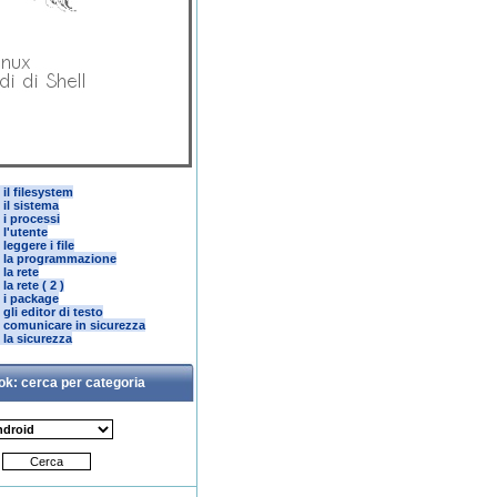
il filesystem
 il sistema
 i processi
 l'utente
leggere i file
: la programmazione
la rete
a rete ( 2 )
 i package
gli editor di testo
 comunicare in sicurezza
 la sicurezza
ok: cerca per categoria