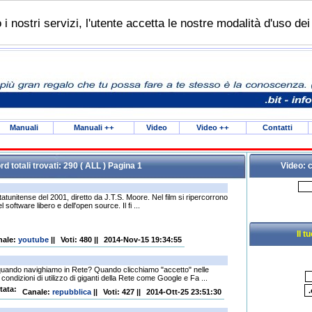
do i nostri servizi, l'utente accetta le nostre modalità d'uso de
Manuali
Manuali
++
Video
Video
++
Contatti
d totali trovati: 290 ( ALL ) Pagina 1
Video: 
unitense del 2001, diretto da J.T.S. Moore. Nel film si ripercorrono
 software libero e dell'open source. Il fi ...
Il t
nale
:
youtube
||
Voti: 480
||
2014-Nov-15 19:34:55
ando navighiamo in Rete? Quando clicchiamo "accetto" nelle
 condizioni di utilizzo di giganti della Rete come Google e Fa ...
Canale
:
repubblica
||
Voti: 427
||
2014-Ott-25 23:51:30