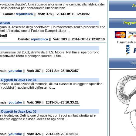
oluzione digitale". Uno sguardo al cinema che cambia, alla fabbrica dei
Ar
ella pellicola per abbracciare l'inconsistenz ...
Canale
:
repubblica
||
Voti: 378
||
2014-Ott-15 12:38:02
Paypal:
ymous, l'esercito degli hacktivisti". Un movimento senza precedenti che
oni. L'introduzione di Federico Rampini alla pr ...
Canale
:
repubblica
||
Voti: 283
||
2014-Ott-12 12:02:19
unitense del 2001, diretto da J.T.S. Moore. Nel film si ripercorrono
 software libero e dell'open source. Il film ...
I 
nale
:
youtube
||
Voti: 387
||
2014-Set-28 10:23:57
azione, o allocazione di memoria, di una classe in un oggetto specifico.
) pubblici ( raggiungibili dall'esterno ...
nale
:
youtube
||
Voti: 369
||
2013-Dic-23 10:33:21
roduttiva. Definizione di oggetto, con i suoi attributi strutturali e
one tra oggetto e classe, accesso agli attrib ...
nale
:
youtube
||
Voti: 426
||
2013-Dic-20 11:08:32