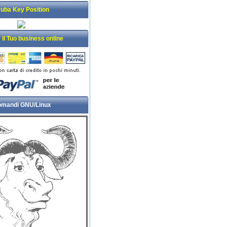
uba Key Position
 il Tuo business online
comandi GNU/Linux