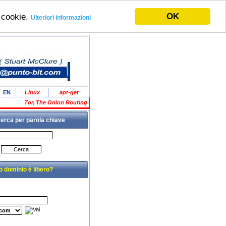
OK
i cookie.
Ulteriori informazioni
EN
Linux
apt-get
Tor, The Onion Routing
cerca per parola chiave
uo dominio è libero?